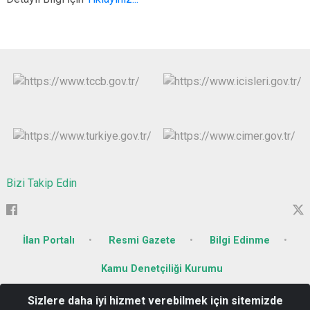
Bizi Takip Edin
İlan Portalı
Resmi Gazete
Bilgi Edinme
Kamu Denetçiliği Kurumu
Sizlere daha iyi hizmet verebilmek için sitemizde
Söğütlü Mahallesi Kurtuluş Caddesi No : 26