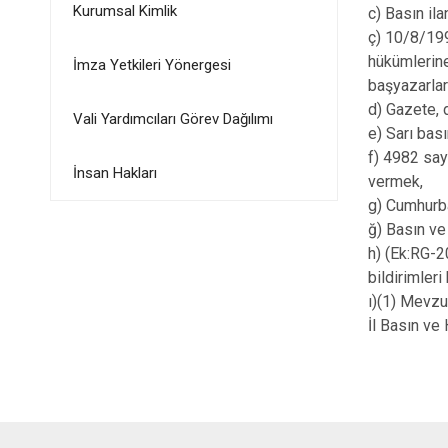
Kurumsal Kimlik
c) Basın ila
ç) 10/8/199
hükümlerine
İmza Yetkileri Yönergesi
başyazarlar
d) Gazete, 
Vali Yardımcıları Görev Dağılımı
e) Sarı bası
f) 4982 say
İnsan Hakları
vermek,
g) Cumhurba
ğ) Basın ve 
h) (Ek:RG-
bildirimleri
ı)(1) Mevzu
İl Basın ve 
Da