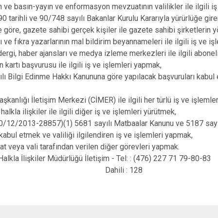
n ve basın-yayın ve enformasyon mevzuatının valilikler ile ilgili i
0 tarihli ve 90/748 sayılı Bakanlar Kurulu Kararıyla yürürlüğe g
 göre, gazete sahibi gerçek kişiler ile gazete sahibi şirketlerin 
ı ve fıkra yazarlarının mal bildirim beyannameleri ile ilgili iş v
dergi, haber ajansları ve medya izleme merkezleri ile ilgili abonel
n kartı başvurusu ile ilgili iş ve işlemleri yapmak,
ılı Bilgi Edinme Hakkı Kanununa göre yapılacak başvuruları kabul
şkanlığı İletişim Merkezi (CİMER) ile ilgili her türlü iş ve işlemle
halkla ilişkiler ile ilgili diğer iş ve işlemleri yürütmek,
20/12/2013-28857)(1) 5681 sayılı Matbaalar Kanunu ve 5187 say
 kabul etmek ve valiliği ilgilendiren iş ve işlemleri yapmak,
at veya vali tarafından verilen diğer görevleri yapmak.
Halkla İlişkiler Müdürlüğü İletişim - Tel: : (476) 227 71 79-80-83
hili : 128