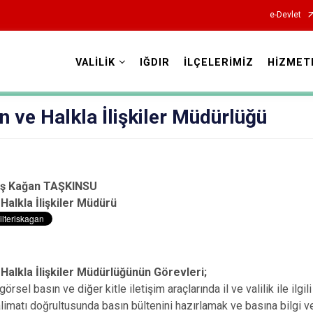
e-Devlet
VALİLİK
IĞDIR
İLÇELERİMİZ
HİZMET
Valilikler
ın ve Halkla İlişkiler Müdürlüğü
riş Kağan TAŞKINSU
 Halkla İlişkiler Müdürü
 Halkla İlişkiler Müdürlüğünün Görevleri;
 görsel basın ve diğer kitle iletişim araçlarında il ve valilik ile il
alimatı doğrultusunda basın bültenini hazırlamak ve basına bilgi verm