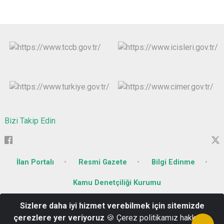
Bizi Takip Edin
İlan Portalı
Resmi Gazete
Bilgi Edinme
Kamu Denetçiliği Kurumu
Sizlere daha iyi hizmet verebilmek için sitemizde
Söğütlü Mahallesi Kurtuluş Caddesi No : 26
çerezlere yer veriyoruz
🍪 Çerez politikamız hakkında
(476) 227 71 79 - (476) 227 71 83