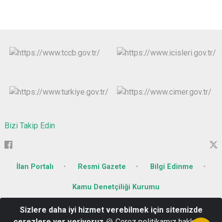
Bizi Takip Edin
İlan Portalı
Resmi Gazete
Bilgi Edinme
Kamu Denetçiliği Kurumu
Sizlere daha iyi hizmet verebilmek için sitemizde
Söğütlü Mahallesi Kurtuluş Caddesi No : 26
çerezlere yer veriyoruz
🍪 Çerez politikamız hakkında