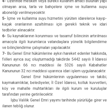
4-
Üzerinde mesken veya sürekli kullanım amacı bulunan yapı
olmayan arsa, tarla ve bahçelere içme ve kullanma suyu
aboneliği verilmeyecektir.
5-
İçme ve kullanma suyu hizmetini yürüten idarelerce kayıp-
kaçak oranlarının azaltılması için gerekli teknik ve idari
tedbirler alınacaktır.
6-
Su kaynaklarının korunması ve tasarruf bilincinin artırılması
amacıyla ilgili kurumlarca vatandaşlara yönelik bilgilendirme
ve bilinçlendirme çalışmaları yapılacaktır.
7-
Bu Genel Emir hükümlerine aykırı hareket edenler hakkında,
fiilleri ayrıca suç oluşturmadığı takdirde 5442 sayılı İl İdaresi
Kanununun 66 ncı maddesi ile 5326 sayılı Kabahatler
Kanununun 32 nci maddesi uyarınca idari işlem uygulanacaktır.
Genel Emir hükümlerinin uygulanması ve takibi;
kaymakamlıklar, belediyeler, İl Özel İdaresi, kolluk kuvvetleri,
köy ve mahalle muhtarlıkları ile ilgili kurum ve kuruluşlar
tarafından yerine getirilecektir.
İşbu Valilik Genel Emri yayımı tarihinde yürürlüğe girer ve
ilanen tebliğ olunur.