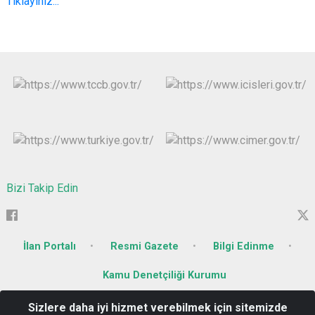
Tıklayınız...
Bizi Takip Edin
İlan Portalı
Resmi Gazete
Bilgi Edinme
Kamu Denetçiliği Kurumu
Sizlere daha iyi hizmet verebilmek için sitemizde
Söğütlü Mahallesi Kurtuluş Caddesi No : 26